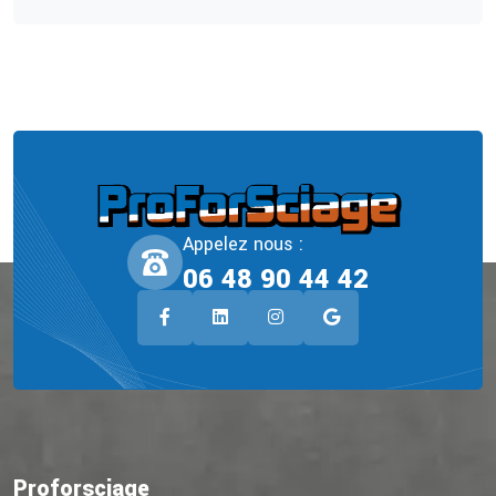
Appelez nous :
06 48 90 44 42
Proforsciage